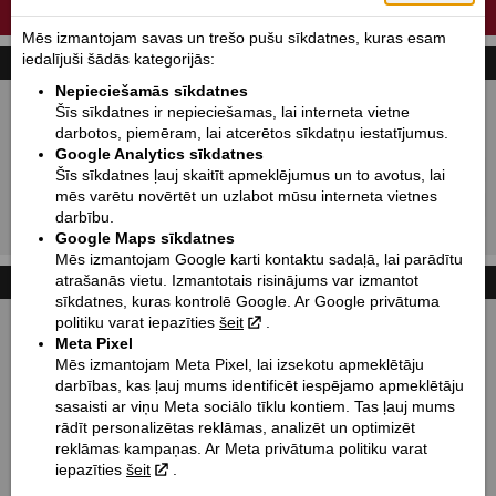
JAUNĀ KLASISKO MOTOCIKLU PAAUDZE IR DZIMUSI.
Mēs izmantojam savas un trešo pušu sīkdatnes, kuras esam
iedalījuši šādās kategorijās:
MOTOMEKLĒŠANA
Nepieciešamās sīkdatnes
Jauni:
Lietoti:
Šīs sīkdatnes ir nepieciešamas, lai interneta vietne
darbotos, piemēram, lai atcerētos sīkdatņu iestatījumus.
Ražotājs:
Indian motorcycle
Google Analytics sīkdatnes
Tips:
Izvēlēties
Šīs sīkdatnes ļauj skaitīt apmeklējumus un to avotus, lai
mēs varētu novērtēt un uzlabot mūsu interneta vietnes
Modelis:
Izvēlēties
darbību.
Meklēt!
Google Maps sīkdatnes
Mēs izmantojam Google karti kontaktu sadaļā, lai parādītu
JOHN DOE - MOTO APĢĒRBS & AKSESUĀRI
AKSESUĀRI
atrašanās vietu. Izmantotais risinājums var izmantot
sīkdatnes, kuras kontrolē Google. Ar Google privātuma
politiku varat iepazīties
šeit
.
Meta Pixel
Mēs izmantojam Meta Pixel, lai izsekotu apmeklētāju
darbības, kas ļauj mums identificēt iespējamo apmeklētāju
sasaisti ar viņu Meta sociālo tīklu kontiem. Tas ļauj mums
rādīt personalizētas reklāmas, analizēt un optimizēt
reklāmas kampaņas. Ar Meta privātuma politiku varat
iepazīties
šeit
.