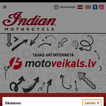
Motoveikals
1 / 2
Sīkdatnes
Latviski