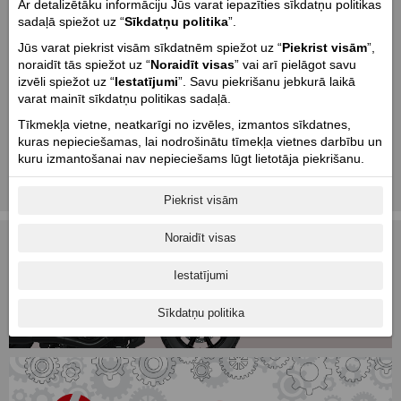
Ar detalizētāku informāciju Jūs varat iepazīties sīkdatņu politikas
sadaļā spiežot uz “
Sīkdatņu politika
”.
Jūs varat piekrist visām sīkdatnēm spiežot uz “
Piekrist visām
”,
noraidīt tās spiežot uz “
Noraidīt visas
” vai arī pielāgot savu
izvēli spiežot uz “
Iestatījumi
”. Savu piekrišanu jebkurā laikā
varat mainīt sīkdatņu politikas sadaļā.
John Doe kopš 2001. gada nodarbojas ar apģērbu un aksesuāru ražošanu
Tīkmekļa vietne, neatkarīgi no izvēles, izmantos sīkdatnes,
moto braucējiem.
kuras nepieciešamas, lai nodrošinātu tīmekļa vietnes darbību un
Viņu moto -
"Mēs zinām, ka ir nozīme tam, ka Tu jūties tipat labi
kuru izmantošanai nav nepieciešams lūgt lietotāja piekrišanu.
apģērbies uz motocikla kā ikdienas dzīvē."
www.ridejohndoe.com/en/
Piekrist visām
Noraidīt visas
Iestatījumi
Sīkdatņu politika