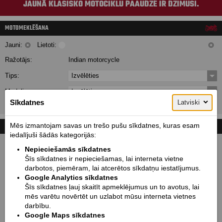
JAUNĀ KLASISKO MOTOCIKLU PAAUDZE IR DZIMUSI.
MOTOMEKLĒŠANA
Jauni:
Lietoti:
Ražotājs:
Indian motorcycle
Tips:
Izvēlēties
Modelis:
Izvēlēties
Sīkdatnes
Latviski
Meklēt!
KONTAKTI
Mēs izmantojam savas un trešo pušu sīkdatnes, kuras esam
iedalījuši šādās kategorijās:
Nepieciešamās sīkdatnes
Šīs sīkdatnes ir nepieciešamas, lai interneta vietne
darbotos, piemēram, lai atcerētos sīkdatņu iestatījumus.
Google Analytics sīkdatnes
Šīs sīkdatnes ļauj skaitīt apmeklējumus un to avotus, lai
mēs varētu novērtēt un uzlabot mūsu interneta vietnes
darbību.
Google Maps sīkdatnes