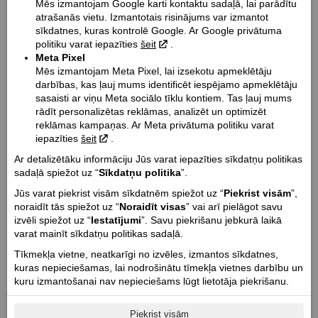
Mēs izmantojam Google karti kontaktu sadaļā, lai parādītu
atrašanās vietu. Izmantotais risinājums var izmantot
sīkdatnes, kuras kontrolē Google. Ar Google privātuma
politiku varat iepazīties
šeit
.
Meta Pixel
Mēs izmantojam Meta Pixel, lai izsekotu apmeklētāju
darbības, kas ļauj mums identificēt iespējamo apmeklētāju
Moto salons
sasaisti ar viņu Meta sociālo tīklu kontiem. Tas ļauj mums
rādīt personalizētas reklāmas, analizēt un optimizēt
Valgales iela 2a
reklāmas kampaņas. Ar Meta privātuma politiku varat
Rīga, Latvija, LV-1029
iepazīties
šeit
.
Tālr. +371 678 92 256
Ar detalizētāku informāciju Jūs varat iepazīties sīkdatņu politikas
info@motofavorits.lv
sadaļā spiežot uz “
Sīkdatņu politika
”.
www.indian-motorcycle.lv
Jūs varat piekrist visām sīkdatnēm spiežot uz “
Piekrist visām
”,
noraidīt tās spiežot uz “
Noraidīt visas
” vai arī pielāgot savu
izvēli spiežot uz “
Iestatījumi
”. Savu piekrišanu jebkurā laikā
Darba laiks:
varat mainīt sīkdatņu politikas sadaļā.
Darba dienās | 9.00 - 18.00
Sestdienās | slēgts
Tīkmekļa vietne, neatkarīgi no izvēles, izmantos sīkdatnes,
Svētdienās | slēgts
kuras nepieciešamas, lai nodrošinātu tīmekļa vietnes darbību un
kuru izmantošanai nav nepieciešams lūgt lietotāja piekrišanu.
Serviss sestdienās un svētdienās ir slēgts!
Piekrist visām