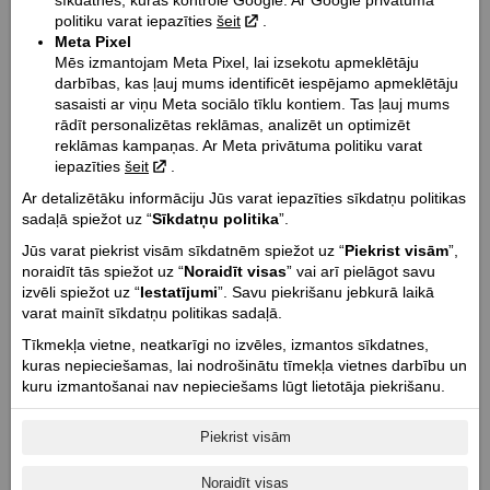
sīkdatnes, kuras kontrolē Google. Ar Google privātuma
politiku varat iepazīties
šeit
.
Meta Pixel
Mēs izmantojam Meta Pixel, lai izsekotu apmeklētāju
darbības, kas ļauj mums identificēt iespējamo apmeklētāju
sasaisti ar viņu Meta sociālo tīklu kontiem. Tas ļauj mums
rādīt personalizētas reklāmas, analizēt un optimizēt
reklāmas kampaņas. Ar Meta privātuma politiku varat
iepazīties
šeit
.
Challenger
Challenger
Ar detalizētāku informāciju Jūs varat iepazīties sīkdatņu politikas
Challenger Dark Horse | 2025
Challenger Dark Horse | 2026
sadaļā spiežot uz “
Sīkdatņu politika
”.
Jūs varat piekrist visām sīkdatnēm spiežot uz “
Piekrist visām
”,
noraidīt tās spiežot uz “
Noraidīt visas
” vai arī pielāgot savu
izvēli spiežot uz “
Iestatījumi
”. Savu piekrišanu jebkurā laikā
varat mainīt sīkdatņu politikas sadaļā.
Tīkmekļa vietne, neatkarīgi no izvēles, izmantos sīkdatnes,
kuras nepieciešamas, lai nodrošinātu tīmekļa vietnes darbību un
kuru izmantošanai nav nepieciešams lūgt lietotāja piekrišanu.
Challenger
Challenger
Challenger Limited
Challenger Elite
Piekrist visām
Noraidīt visas