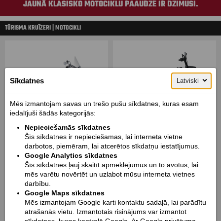
JAUNĀ KLASISKO MOTOCIKLU PAAUDZE IR DZIMUSI.
TŪRISMA KRUĪZERI | MOTOCIKLI
Sīkdatnes
Latviski
Mēs izmantojam savas un trešo pušu sīkdatnes, kuras esam
iedalījuši šādās kategorijās:
Springfield
Springfield
Springfield
Springfield Dark Horse
Nepieciešamās sīkdatnes
Šīs sīkdatnes ir nepieciešamas, lai interneta vietne
darbotos, piemēram, lai atcerētos sīkdatņu iestatījumus.
Google Analytics sīkdatnes
Šīs sīkdatnes ļauj skaitīt apmeklējumus un to avotus, lai
mēs varētu novērtēt un uzlabot mūsu interneta vietnes
darbību.
Google Maps sīkdatnes
Mēs izmantojam Google karti kontaktu sadaļā, lai parādītu
Chieftain
Chieftain
atrašanās vietu. Izmantotais risinājums var izmantot
Chieftain Dark Horse
Chieftain Limited