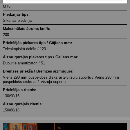
Pārnesumu skaits:
MT6
Piedziņas tips:
Siksnas piedziņa
Maksimālais ātrums km/h:
200
Priekšējās piekares tips / Gājiens mm:
Teleskopiskā dakša / 120
Aizmugurējās piekares tips / Gājiens mm:
Dubultie amortizatori / 51
Bremzes priekšā / Bremzes aizmugurē:
Viens 298 mm puspeldošs disks ar 2-virzuļu suportu / Viens 298 mm
puspeldošs disks ar 1-virzuļa suportu
Priekšējais ritenis:
130/90/16
Aizmugurējais ritenis:
150/80/16