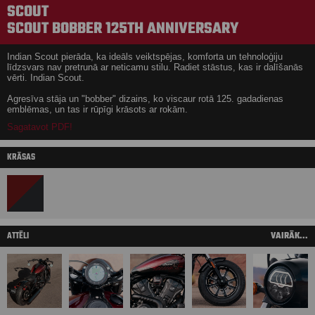
SCOUT
SCOUT BOBBER 125TH ANNIVERSARY
Indian Scout pierāda, ka ideāls veiktspējas, komforta un tehnoloģiju
līdzsvars nav pretrunā ar neticamu stilu. Radiet stāstus, kas ir dalīšanās
vērti. Indian Scout.
Agresīva stāja un "bobber" dizains, ko viscaur rotā 125. gadadienas
emblēmas, un tas ir rūpīgi krāsots ar rokām.
Sagatavot PDF!
KRĀSAS
ATTĒLI
VAIRĀK...