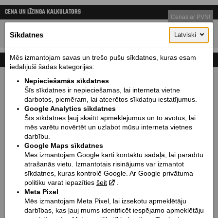
CENA UN LĪZINGA KALKULATORS
Cenas ar PVN!
19990
Cena sākot no:
EUR
Sīkdatnes
Latviski
Mēs izmantojam savas un trešo pušu sīkdatnes, kuras esam
TEHNISKIE DATI
iedalījuši šādās kategorijās:
Izmēri mm (garums / bāze / augstums / platums):
Nepieciešamās sīkdatnes
2206 / 1562 / 1071 / 930
Šīs sīkdatnes ir nepieciešamas, lai interneta vietne
darbotos, piemēram, lai atcerētos sīkdatņu iestatījumus.
Sēdekļa augstums mm / Klīrenss mm:
Google Analytics sīkdatnes
665 / 109
Šīs sīkdatnes ļauj skaitīt apmeklējumus un to avotus, lai
Svars kg:
mēs varētu novērtēt un uzlabot mūsu interneta vietnes
darbību.
246
Google Maps sīkdatnes
Degvielas tvertnes tilp. l / Eļļas tvertnes tilp. l:
Mēs izmantojam Google karti kontaktu sadaļā, lai parādītu
13 / 4.7
atrašanās vietu. Izmantotais risinājums var izmantot
sīkdatnes, kuras kontrolē Google. Ar Google privātuma
Degvielas patēriņš (l/100 km):
politiku varat iepazīties
šeit
.
5,3
Meta Pixel
CO2 emisija (g/km):
Mēs izmantojam Meta Pixel, lai izsekotu apmeklētāju
124
darbības, kas ļauj mums identificēt iespējamo apmeklētāju