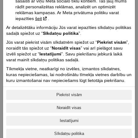
sasaisti ar viņu Meta sociālo tīklu kontiem. Tas ļauj mums
Dzinēja tips:
rādīt personalizētas reklāmas, analizēt un optimizēt
V-veida SpeedPlus 1250
reklāmas kampaņas. Ar Meta privātuma politiku varat
Dzesēšanas tips:
iepazīties
šeit
.
Šķidruma dzesēšana
Ar detalizētāku informāciju Jūs varat iepazīties sīkdatņu politikas
Dzinēja tilpums cm³ / Vārstu tips / Vārstu skaits:
sadaļā spiežot uz “
Sīkdatņu politika
”.
1250 / DOHC / 8
Jūs varat piekrist visām sīkdatnēm spiežot uz “
Piekrist visām
”,
Dzinēja jauda Zs (Kw) @ apgr. min.:
noraidīt tās spiežot uz “
Noraidīt visas
” vai arī pielāgot savu
izvēli spiežot uz “
Iestatījumi
”. Savu piekrišanu jebkurā laikā
105 (77) @ 7250
varat mainīt sīkdatņu politikas sadaļā.
Dzinēja griezes moments Nm @ apgr. min.:
Tīkmekļa vietne, neatkarīgi no izvēles, izmantos sīkdatnes,
108 @ 6300
kuras nepieciešamas, lai nodrošinātu tīmekļa vietnes darbību un
Cilindru skaits / Cilindra diametrs un gājiens mm:
kuru izmantošanai nav nepieciešams lūgt lietotāja piekrišanu.
2 / 104 x 73,6
Dzinēja taktis / Kompresijas pakāpe:
Piekrist visām
4 / 12,5:1
Noraidīt visas
Starteris:
Elektriskais
Iestatījumi
Degvielas sistēma:
Elektroniskā degvielas iesmidzināšana
Sīkdatņu politika