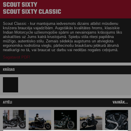
SCOUT SIXTY
SCOUT SIXTY CLASSIC
Scout Classic - kur mantojuma iedvesmots dizains atbilst mūsdienu
kruīzera braucēja vajadzībām. Augstākās kvalitātes hroms, klasiskie
Indian Motorcycle uzliesmojošie spārni un nevainojams krāsojums liks
atskatīties uz Jums katrā krustojumā. Spieķu stila riteņi papildina
mūžīgo, autentisko stilu. Zemais sēdekļa augstums un atvieglota
ergonomika nodrošina vieglu, pārliecinošu braukšanu jebkurā ātrumā
neatkarīgi no tā, vai braucat uz darbu vai nedēļas nogales ceļojumā.
Sagatavot PDF!
KRĀSAS
ATTĒLI
VAIRĀK...