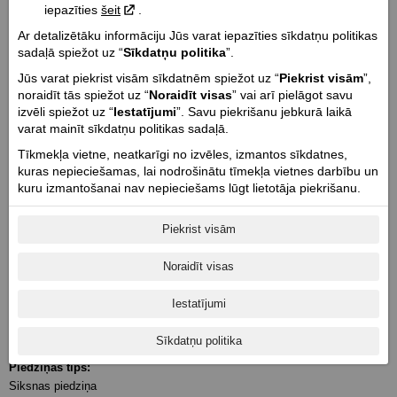
iepazīties
šeit
.
Dzinēja tilpums cm³ / Vārstu skaits:
Ar detalizētāku informāciju Jūs varat iepazīties sīkdatņu politikas
999 / 4
sadaļā spiežot uz “
Sīkdatņu politika
”.
Dzinēja jauda Zs (Kw) @ apgr. min.:
Jūs varat piekrist visām sīkdatnēm spiežot uz “
Piekrist visām
”,
85 (63.4) @ 6200
noraidīt tās spiežot uz “
Noraidīt visas
” vai arī pielāgot savu
Dzinēja griezes moments Nm @ apgr. min.:
izvēli spiežot uz “
Iestatījumi
”. Savu piekrišanu jebkurā laikā
87 @ 6500
varat mainīt sīkdatņu politikas sadaļā.
Cilindra diametrs un gājiens mm:
Tīkmekļa vietne, neatkarīgi no izvēles, izmantos sīkdatnes,
93 x 73.6
kuras nepieciešamas, lai nodrošinātu tīmekļa vietnes darbību un
kuru izmantošanai nav nepieciešams lūgt lietotāja piekrišanu.
Dzinēja taktis / Kompresijas pakāpe:
4 / 11.0:1
Piekrist visām
Starteris:
Elektriskais
Noraidīt visas
Degvielas sistēma:
Elektroniskā degvielas iesmidzināšana
Iestatījumi
Pārnesumu skaits:
Sīkdatņu politika
MT5
Piedziņas tips:
Siksnas piedziņa