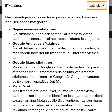
Sīkdatnes
Latviski
CENA UN LĪZINGA KALKULATORS
Cenas ar PVN!
Mēs izmantojam savas un trešo pušu sīkdatnes, kuras esam
14250
Cena sākot no:
EUR
iedalījuši šādās kategorijās:
Nepieciešamās sīkdatnes
Šīs sīkdatnes ir nepieciešamas, lai interneta vietne
TEHNISKIE DATI
darbotos, piemēram, lai atcerētos sīkdatņu iestatījumus.
Google Analytics sīkdatnes
Izmēri mm (garums / bāze / augstums / platums):
Šīs sīkdatnes ļauj skaitīt apmeklējumus un to avotus, lai
2318 / 1562 / 1096 / 910
mēs varētu novērtēt un uzlabot mūsu interneta vietnes
Sēdekļa augstums mm / Klīrenss mm:
darbību.
654 / 113
Google Maps sīkdatnes
Mēs izmantojam Google karti kontaktu sadaļā, lai parādītu
Svars kg:
atrašanās vietu. Izmantotais risinājums var izmantot
241
sīkdatnes, kuras kontrolē Google. Ar Google privātuma
Degvielas tvertnes tilp. l:
politiku varat iepazīties
šeit
.
Meta Pixel
13
Mēs izmantojam Meta Pixel, lai izsekotu apmeklētāju
Dzinēja tips:
darbības, kas ļauj mums identificēt iespējamo apmeklētāju
V-Twin
sasaisti ar viņu Meta sociālo tīklu kontiem. Tas ļauj mums
rādīt personalizētas reklāmas, analizēt un optimizēt
Dzesēšanas tips:
reklāmas kampaņas. Ar Meta privātuma politiku varat
Šķidruma dzese