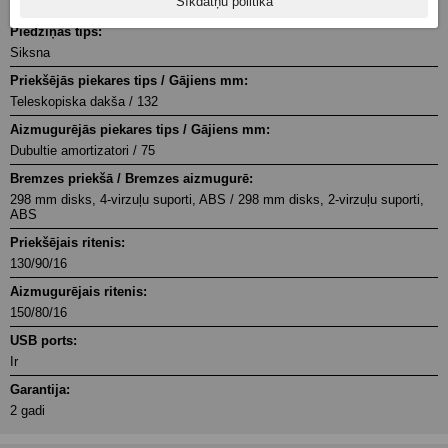
Sīkdatņu politika
MT6
Piedziņas tips:
Siksna
Priekšējās piekares tips / Gājiens mm:
Teleskopiska dakša / 132
Aizmugurējās piekares tips / Gājiens mm:
Dubultie amortizatori / 75
Bremzes priekšā / Bremzes aizmugurē:
298 mm disks, 4-virzuļu suporti, ABS / 298 mm disks, 2-virzuļu suporti,
ABS
Priekšējais ritenis:
130/90/16
Aizmugurējais ritenis:
150/80/16
USB ports:
Ir
Garantija:
2 gadi