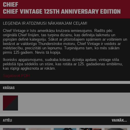
CHIEF
CHIEF VINTAGE 125TH ANNIVERSARY EDITION
LEĢENDA IR ATDZIMUSI NĀKAMAJAM CEĻAM!
Chief Vintage ir īsts amerikāņu kruīzera iemiesojums. Radīts pēc
oriģinālā Chief līnijām, tas turpina dizainu, kas definēja laikmetu un
joprojām definē kategoriju. Sākot ar plūstošajiem spārniem ar volāniem un
beidzot ar valdonīgo Thunderstroke motoru, Chief Vintage ir veidots ar
mērķtiecību, precizitāti un lepnumu. Turpinājums tam, ko mēs sākām
pirms 125 gadiem. Nevis tā kopija.
Ikonisks apgaismojums, sudraba krāsas dzinēja apdare, vintage stila
peldošā tipa sēdeklis un stūre, kas rotāta ar 125. gadadienas emblēmu,
kas rūpīgi apgleznota ar rokām.
Sagatavot PDF!
KRĀSAS
ATTĒLI
VAIRĀK...