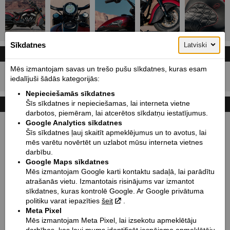
Sīkdatnes
Latviski
CENA UN LĪZINGA KALKULATORS
Cenas ar PVN!
Mēs izmantojam savas un trešo pušu sīkdatnes, kuras esam
23650
Cena sākot no:
EUR
iedalījuši šādās kategorijās:
Nepieciešamās sīkdatnes
Šīs sīkdatnes ir nepieciešamas, lai interneta vietne
TEHNISKIE DATI
darbotos, piemēram, lai atcerētos sīkdatņu iestatījumus.
Google Analytics sīkdatnes
Izmēri mm (garums / bāze / augstums / platums):
Šīs sīkdatnes ļauj skaitīt apmeklējumus un to avotus, lai
2441 / 1626 / 1232 / 887
mēs varētu novērtēt un uzlabot mūsu interneta vietnes
Sēdekļa augstums mm / Klīrenss mm:
darbību.
686 / 125
Google Maps sīkdatnes
Mēs izmantojam Google karti kontaktu sadaļā, lai parādītu
Svars kg:
atrašanās vietu. Izmantotais risinājums var izmantot
327
sīkdatnes, kuras kontrolē Google. Ar Google privātuma
Degvielas tvertnes tilp. l:
politiku varat iepazīties
šeit
.
Meta Pixel
15.1
Mēs izmantojam Meta Pixel, lai izsekotu apmeklētāju
Dzinēja tips: