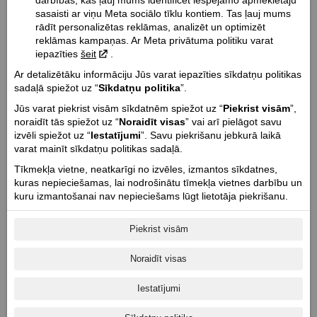
darbības, kas ļauj mums identificēt iespējamo apmeklētāju
V-twin
sasaisti ar viņu Meta sociālo tīklu kontiem. Tas ļauj mums
rādīt personalizētas reklāmas, analizēt un optimizēt
Dzesēšanas tips:
reklāmas kampaņas. Ar Meta privātuma politiku varat
Gaisa dzesēšana
iepazīties
šeit
.
Dzinēja tilpums cm³ / Vārstu skaits:
Ar detalizētāku informāciju Jūs varat iepazīties sīkdatņu politikas
1890 / 4
sadaļā spiežot uz “
Sīkdatņu politika
”.
Dzinēja jauda Kw @ apgr. min.:
Jūs varat piekrist visām sīkdatnēm spiežot uz “
Piekrist visām
”,
62 @ 3300
noraidīt tās spiežot uz “
Noraidīt visas
” vai arī pielāgot savu
Dzinēja griezes moments Nm:
izvēli spiežot uz “
Iestatījumi
”. Savu piekrišanu jebkurā laikā
156
varat mainīt sīkdatņu politikas sadaļā.
Cilindru skaits / Cilindra diametrs un gājiens mm:
Tīkmekļa vietne, neatkarīgi no izvēles, izmantos sīkdatnes,
2 / 103.2 x 113
kuras nepieciešamas, lai nodrošinātu tīmekļa vietnes darbību un
kuru izmantošanai nav nepieciešams lūgt lietotāja piekrišanu.
Dzinēja taktis / Kompresijas pakāpe:
4 / 11:0
Piekrist visām
Starteris:
Elektriskais
Noraidīt visas
Degvielas sistēma:
Elektroniskā degvielas iesmidzināšana
Iestatījumi
Pārnesumu skaits: