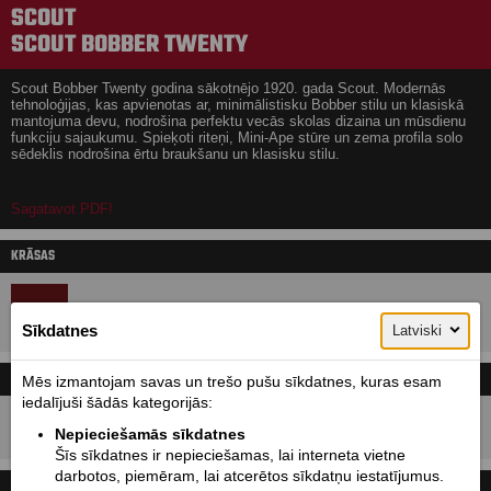
SCOUT
SCOUT BOBBER TWENTY
Scout Bobber Twenty godina sākotnējo 1920. gada Scout. Modernās
tehnoloģijas, kas apvienotas ar, minimālistisku Bobber stilu un klasiskā
mantojuma devu, nodrošina perfektu vecās skolas dizaina un mūsdienu
funkciju sajaukumu. Spieķoti riteņi, Mini-Ape stūre un zema profila solo
sēdeklis nodrošina ērtu braukšanu un klasisku stilu.
Sagatavot PDF!
KRĀSAS
Sīkdatnes
Latviski
CENA UN LĪZINGA KALKULATORS
Mēs izmantojam savas un trešo pušu sīkdatnes, kuras esam
Cenas ar PVN!
iedalījuši šādās kategorijās:
16100
Cena sākot no:
EUR
Nepieciešamās sīkdatnes
Šīs sīkdatnes ir nepieciešamas, lai interneta vietne
darbotos, piemēram, lai atcerētos sīkdatņu iestatījumus.
TEHNISKIE DATI