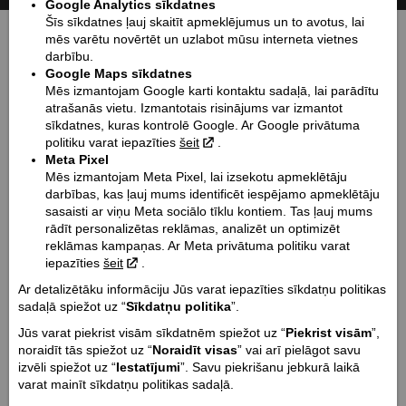
Google Analytics sīkdatnes
Šīs sīkdatnes ļauj skaitīt apmeklējumus un to avotus, lai
Izmēri mm (garums / bāze / augstums / platums):
mēs varētu novērtēt un uzlabot mūsu interneta vietnes
2274 / 1576 / 1181 / 995
darbību.
Google Maps sīkdatnes
Sēdekļa augstums mm / Klīrenss mm:
Mēs izmantojam Google karti kontaktu sadaļā, lai parādītu
649 / 129
atrašanās vietu. Izmantotais risinājums var izmantot
Svars kg:
sīkdatnes, kuras kontrolē Google. Ar Google privātuma
251
politiku varat iepazīties
šeit
.
Meta Pixel
Degvielas tvertnes tilp. l:
Mēs izmantojam Meta Pixel, lai izsekotu apmeklētāju
12.5
darbības, kas ļauj mums identificēt iespējamo apmeklētāju
Dzinēja tips:
sasaisti ar viņu Meta sociālo tīklu kontiem. Tas ļauj mums
V-Twin
rādīt personalizētas reklāmas, analizēt un optimizēt
reklāmas kampaņas. Ar Meta privātuma politiku varat
Dzesēšanas tips:
iepazīties
šeit
.
Šķidruma dzese
Ar detalizētāku informāciju Jūs varat iepazīties sīkdatņu politikas
Dzinēja tilpums cm³:
sadaļā spiežot uz “
Sīkdatņu politika
”.
1133
Jūs varat piekrist visām sīkdatnēm spiežot uz “
Piekrist visām
”,
Dzinēja jauda Zs:
noraidīt tās spiežot uz “
Noraidīt visas
” vai arī pielāgot savu
95
izvēli spiežot uz “
Iestatījumi
”. Savu piekrišanu jebkurā laikā
varat mainīt sīkdatņu politikas sadaļā.
Dzinēja griezes moments Nm @ apgr. min.:
97 @ 5600