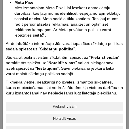
6.3
Meta Pixel
Mēs izmantojam Meta Pixel, lai izsekotu apmeklētāju
CO2 emisija (g/km):
darbības, kas ļauj mums identificēt iespējamo apmeklētāju
146
sasaisti ar viņu Meta sociālo tīklu kontiem. Tas ļauj mums
Dzinēja tips:
rādīt personalizētas reklāmas, analizēt un optimizēt
reklāmas kampaņas. Ar Meta privātuma politiku varat
Šķidruma dzesēts V-twin (PowerPlus)
iepazīties
šeit
.
Dzesēšanas tips:
Ar detalizētāku informāciju Jūs varat iepazīties sīkdatņu politikas
Šķidruma dzesēšana
sadaļā spiežot uz “
Sīkdatņu politika
”.
Dzinēja tilpums cm³ / Vārstu tips / Vārstu skaits:
Jūs varat piekrist visām sīkdatnēm spiežot uz “
Piekrist visām
”,
1768 / DOHC / 8
noraidīt tās spiežot uz “
Noraidīt visas
” vai arī pielāgot savu
Dzinēja jauda Zs (Kw) @ apgr. min.:
izvēli spiežot uz “
Iestatījumi
”. Savu piekrišanu jebkurā laikā
122 (90) @ 5500
varat mainīt sīkdatņu politikas sadaļā.
Dzinēja griezes moments Nm @ apgr. min.:
Tīkmekļa vietne, neatkarīgi no izvēles, izmantos sīkdatnes,
178 @ 3800
kuras nepieciešamas, lai nodrošinātu tīmekļa vietnes darbību un
kuru izmantošanai nav nepieciešams lūgt lietotāja piekrišanu.
Cilindru skaits / Cilindra diametrs un gājiens mm:
2 / 108 x
Piekrist visām
Dzinēja taktis / Kompresijas pakāpe:
4 / 11:1
Noraidīt visas
Starteris:
Elektriskais