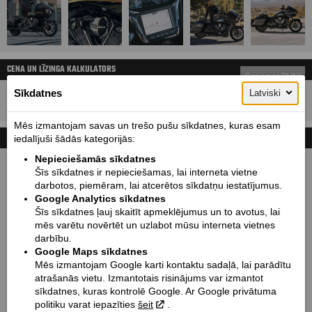
CENA UN LĪZINGA KALKULATORS
Cenas ar PVN!
Sīkdatnes
34600
Latviski
Cena sākot no:
EUR
Mēs izmantojam savas un trešo pušu sīkdatnes, kuras esam
TEHNISKIE DATI
iedalījuši šādās kategorijās:
Nepieciešamās sīkdatnes
Izmēri mm (garums / bāze / augstums / platums):
Šīs sīkdatnes ir nepieciešamas, lai interneta vietne
2501 / 1668 / 1346 / 1075
darbotos, piemēram, lai atcerētos sīkdatņu iestatījumus.
Google Analytics sīkdatnes
Sēdekļa augstums mm / Klīrenss mm:
Šīs sīkdatnes ļauj skaitīt apmeklējumus un to avotus, lai
672 / 137
mēs varētu novērtēt un uzlabot mūsu interneta vietnes
Svars kg:
darbību.
381
Google Maps sīkdatnes
Mēs izmantojam Google karti kontaktu sadaļā, lai parādītu
Degvielas tvertnes tilp. l / Eļļas tvertnes tilp. l:
atrašanās vietu. Izmantotais risinājums var izmantot
22.7 / 4.7
sīkdatnes, kuras kontrolē Google. Ar Google privātuma
Degvielas patēriņš (l/100 km):
politiku varat iepazīties
šeit
.