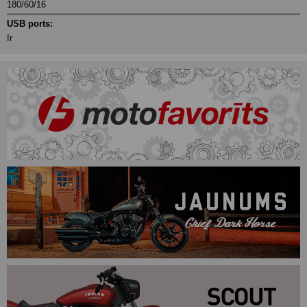
180/60/16
USB ports:
Ir