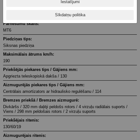
Iestatījumi
Degvielas sistēma:
Sīkdatņu politika
Elektroniskā degvielas iesmidzināšana
Pārnesumu skaits:
MT6
Piedziņas tips:
Siksnas piedziņa
Maksimālais ātrums km/h:
190
Priekšējās piekares tips / Gājiens mm:
Apgriezta teleskopiskā dakša / 130
Aizmugurējās piekares tips / Gājiens mm:
Centrālais amortizators ar hidraulisko regulēšanu / 114
Bremzes priekšā / Bremzes aizmugurē:
Divkāršs / 320 mm daļēji peldošs rotors / 4 virzuļu radiālais suports /
Viens / 298 mm peldošais rotors / 2 virzuļu suports
Priekšējais ritenis:
130/60/19
Aizmugurējais ritenis: