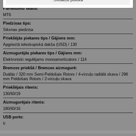
Pārnesumu skaits:
MT6
Piedziņas tips:
Siksnas piedziņa
Priekšējās piekares tips / Gājiens mm:
Apgrieztā teleskopiskā dakša (USD) / 130
Aizmugurējās piekares tips / Gājiens mm:
Elektroniski regulējams monoamortizators / 114
Bremzes priekšā / Bremzes aizmugurē:
Duālās / 320 mm Semi-Peldošais Rotors / 4-virzuļu radiālā skava / 298
mm Peldošais Rotors / 2-virzuļu skava
Priekšējais ritenis:
130/60/19
Aizmugurējais ritenis:
180/60/16
USB ports:
Ir