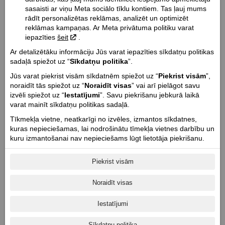
22.7 / 5.5
sasaisti ar viņu Meta sociālo tīklu kontiem. Tas ļauj mums
Dzinēja tips:
rādīt personalizētas reklāmas, analizēt un optimizēt
reklāmas kampaņas. Ar Meta privātuma politiku varat
V-Twin PowerPlus
iepazīties
šeit
.
Dzesēšanas tips:
Ar detalizētāku informāciju Jūs varat iepazīties sīkdatņu politikas
Šķidruma dzesēšana
sadaļā spiežot uz “
Sīkdatņu politika
”.
Dzinēja tilpums cm³ / Vārstu tips / Vārstu skaits:
Jūs varat piekrist visām sīkdatnēm spiežot uz “
Piekrist visām
”,
1834 / DOCH / 8
noraidīt tās spiežot uz “
Noraidīt visas
” vai arī pielāgot savu
Dzinēja jauda Zs (Kw):
izvēli spiežot uz “
Iestatījumi
”. Savu piekrišanu jebkurā laikā
126 (93)
varat mainīt sīkdatņu politikas sadaļā.
Dzinēja griezes moments Nm @ apgr. min.:
Tīkmekļa vietne, neatkarīgi no izvēles, izmantos sīkdatnes,
182 @ 3600
kuras nepieciešamas, lai nodrošinātu tīmekļa vietnes darbību un
kuru izmantošanai nav nepieciešams lūgt lietotāja piekrišanu.
Cilindru skaits / Cilindra diametrs un gājiens mm:
2 / 110 x 96.5
Piekrist visām
Dzinēja taktis / Kompresijas pakāpe:
4 / 11.4:1
Noraidīt visas
Starteris:
Elektriskais starteris
Iestatījumi
Degvielas sistēma:
Sīkdatņu politika
Elektroniskā degvielas iesmidzināšana (EFI)