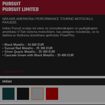
PURSUIT
PURSUIT LIMITED
NĀKAMĀ AMERIKĀŅU PERFORMANCE TOURING MOTOCIKLU
PAAUDZE.
Indian Pursuit izceļas kā viens no vismodernākajiem un jaudīgākajiem
amerikāņu V-Twin tūrisma motocikliem, kas pieejams mūsdienās, un to
darbina ar šķidruma dzesēšanu aprīkotais PowerPlus.
▪ Black Metallic - 34 600 EUR
▪ Sunset Red Metallic - 35 300 EUR
▪ Silver Quartz Metallic - 35 300 EUR
▪ Cascade Green with Black Metallic - 35 400 EUR
Sagatavot PDF!
KRĀSAS