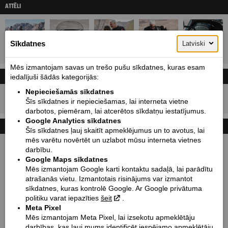
ATTĒLI
Sīkdatnes
Latviski
Mēs izmantojam savas un trešo pušu sīkdatnes, kuras esam
CENA UN LĪZINGA KALKULATORS
iedalījuši šādās kategorijās:
Cenas ar PVN!
Nepieciešamās sīkdatnes
34600
Cena sākot no:
EUR
Šīs sīkdatnes ir nepieciešamas, lai interneta vietne
darbotos, piemēram, lai atcerētos sīkdatņu iestatījumus.
Google Analytics sīkdatnes
TEHNISKIE DATI
Šīs sīkdatnes ļauj skaitīt apmeklējumus un to avotus, lai
mēs varētu novērtēt un uzlabot mūsu interneta vietnes
Izmēri mm (garums / bāze / augstums / platums):
darbību.
2578 / 1668 / 1237 / 1066
Google Maps sīkdatnes
Mēs izmantojam Google karti kontaktu sadaļā, lai parādītu
Sēdekļa augstums mm / Klīrenss mm:
atrašanās vietu. Izmantotais risinājums var izmantot
672 / 137
sīkdatnes, kuras kontrolē Google. Ar Google privātuma
Svars kg:
politiku varat iepazīties
šeit
.
409
Meta Pixel
Mēs izmantojam Meta Pixel, lai izsekotu apmeklētāju
Degvielas tvertnes tilp. l / Eļļas tvertnes tilp. l:
darbības, kas ļauj mums identificēt iespējamo apmeklētāju