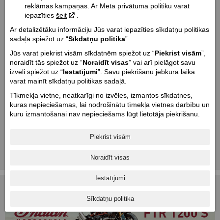
reklāmas kampaņas. Ar Meta privātuma politiku varat
iepazīties
šeit
.
Ar detalizētāku informāciju Jūs varat iepazīties sīkdatņu politikas
sadaļā spiežot uz “
Sīkdatņu politika
”.
Jūs varat piekrist visām sīkdatnēm spiežot uz “
Piekrist visām
”,
noraidīt tās spiežot uz “
Noraidīt visas
” vai arī pielāgot savu
✨ Motociklu uzglabāšana & transportēšana ✨
izvēli spiežot uz “
Iestatījumi
”. Savu piekrišanu jebkurā laikā
Rudens & ziemas periodā piedāvājam nogādāt Jūsu motociklu uz/no
varat mainīt sīkdatņu politikas sadaļā.
servisa
ar mūsu transportu
, lai to ieziemotu un sagatavotu ziemas
Tīkmekļa vietne, neatkarīgi no izvēles, izmantos sīkdatnes,
periodam.
kuras nepieciešamas, lai nodrošinātu tīmekļa vietnes darbību un
Kā arī, Jūsu motociklu ir iespējams uzglabāt mūsu siltajās & sausajās
kuru izmantošanai nav nepieciešams lūgt lietotāja piekrišanu.
telpās:
Piekrist visām
▪ Motorolleri - 35 EUR/mēn.
▪ Motocikli - 45 EUR/mēn.
Noraidīt visas
Sīkāka informācija, zvanot uz servisu ☎ 67606062
Iestatījumi
Sīkdatņu politika