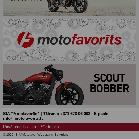
SIA “Motofavorīts” | Tālrunis +371 676 06 062 | E-pasts
info@motofavorits.lv
Privātuma Politika
Sīkdatnes
© 2025, SIA “Motofavorīts”, dizains: Bulterjers