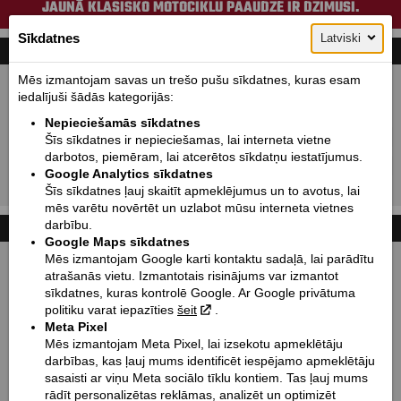
JAUNĀ KLASISKO MOTOCIKLU PAAUDZE IR DZIMUSI.
Sīkdatnes
Latviski
MOTOMEKLĒŠANA
Mēs izmantojam savas un trešo pušu sīkdatnes, kuras esam
Jauni:
Lietoti:
iedalījuši šādās kategorijās:
Ražotājs:
Indian motorcycle
Nepieciešamās sīkdatnes
Tips:
Izvēlēties
Šīs sīkdatnes ir nepieciešamas, lai interneta vietne
darbotos, piemēram, lai atcerētos sīkdatņu iestatījumus.
Modelis:
Izvēlēties
Google Analytics sīkdatnes
Šīs sīkdatnes ļauj skaitīt apmeklējumus un to avotus, lai
Meklēt!
mēs varētu novērtēt un uzlabot mūsu interneta vietnes
darbību.
MOTOCIKLU UZGLABĀŠANA & TRANSPORTĒŠANA
ZIŅAS
Google Maps sīkdatnes
Mēs izmantojam Google karti kontaktu sadaļā, lai parādītu
atrašanās vietu. Izmantotais risinājums var izmantot
sīkdatnes, kuras kontrolē Google. Ar Google privātuma
politiku varat iepazīties
šeit
.
Meta Pixel
Mēs izmantojam Meta Pixel, lai izsekotu apmeklētāju
darbības, kas ļauj mums identificēt iespējamo apmeklētāju
sasaisti ar viņu Meta sociālo tīklu kontiem. Tas ļauj mums
rādīt personalizētas reklāmas, analizēt un optimizēt