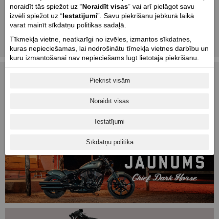
Gaerne - motobraucēju zābaki.
noraidīt tās spiežot uz “
Noraidīt visas
” vai arī pielāgot savu
izvēli spiežot uz “
Iestatījumi
”. Savu piekrišanu jebkurā laikā
varat mainīt sīkdatņu politikas sadaļā.
Parts Europe - motociklu rezerves daļas un
aksesuāri.
Tīkmekļa vietne, neatkarīgi no izvēles, izmantos sīkdatnes,
kuras nepieciešamas, lai nodrošinātu tīmekļa vietnes darbību un
1
|
2
|
3
|
4
|
5
kuru izmantošanai nav nepieciešams lūgt lietotāja piekrišanu.
Piekrist visām
Noraidīt visas
Iestatījumi
Sīkdatņu politika